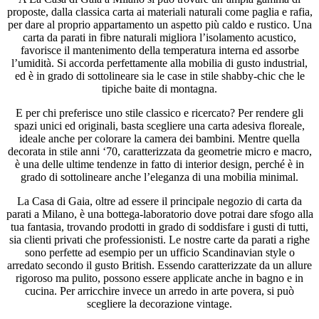
proposte, dalla classica carta ai materiali naturali come paglia e rafia,
per dare al proprio appartamento un aspetto più caldo e rustico. Una
carta da parati in fibre naturali migliora l’isolamento acustico,
favorisce il mantenimento della temperatura interna ed assorbe
l’umidità. Si accorda perfettamente alla mobilia di gusto industrial,
ed è in grado di sottolineare sia le case in stile shabby-chic che le
tipiche baite di montagna.
E per chi preferisce uno stile classico e ricercato? Per rendere gli
spazi unici ed originali, basta scegliere una carta adesiva floreale,
ideale anche per colorare la camera dei bambini. Mentre quella
decorata in stile anni ‘70, caratterizzata da geometrie micro e macro,
è una delle ultime tendenze in fatto di interior design, perché è in
grado di sottolineare anche l’eleganza di una mobilia minimal.
La Casa di Gaia, oltre ad essere il principale negozio di carta da
parati a Milano, è una bottega-laboratorio dove potrai dare sfogo alla
tua fantasia, trovando prodotti in grado di soddisfare i gusti di tutti,
sia clienti privati che professionisti. Le nostre carte da parati a righe
sono perfette ad esempio per un ufficio Scandinavian style o
arredato secondo il gusto British. Essendo caratterizzate da un allure
rigoroso ma pulito, possono essere applicate anche in bagno e in
cucina. Per arricchire invece un arredo in arte povera, si può
scegliere la decorazione vintage.