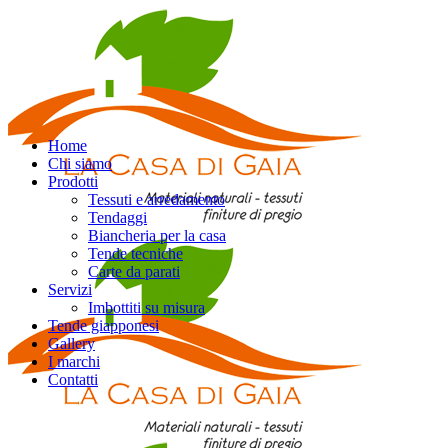
Home
Chi siamo
Prodotti
Tessuti e arredamento
Tendaggi
Biancheria per la casa
Tende tecniche
Carte da parati
Servizi
Imbottiti su misura
Tende giapponesi
Gallery
I marchi
Contatti