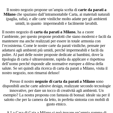
Il nostro negozio propone un’ampia scelta di
carte da parati a
Milano
che spaziano dall’intramontabile Carta, ai materiali naturali
(paglia, rafia), e alle carte viniliche molto adatte per gli ambienti
umidi, in quanto impermeabili e facilmente lavabili.
Il nostro negozio di
carta da parati a Milano
, ha a cuore
l’ambiente, per questo propone prodotti che siano moderni e facili da
mantenere ma anche realizzati per essere in totale armonia con
l’ecosistema. Come le nostre carte da parati viniliche, pensate per
adattarsi agli ambienti più umidi, perché impermeabili e facili da
pulire. Al pari delle nostre proposte dedicate ai bambini, dove la
tipologia di carta è ultraresistente, rapida da applicare e rispettosa
dell’uomo perché risponde alle normative europee a difesa della
salute. Se sei quindi alla ricerca di carta da parati a Milano, visita il
nostro negozio, non rimarrai deluso!
Presso il nostro
negozio di carta da parati a Milano
sono
disponibili anche carte adesive design, realizzate secondo tecnologie
innovative, per dare un tocco di creatività agli ambienti. Un
esempio? La nostra proposta con fantasia di bonsai: ideale sia per il
salotto che per la camera da letto, in perfetta sintonia con mobili di
gusto etnico.
A La Casa di Gaia a Milano si può trovare un’ampia gamma di