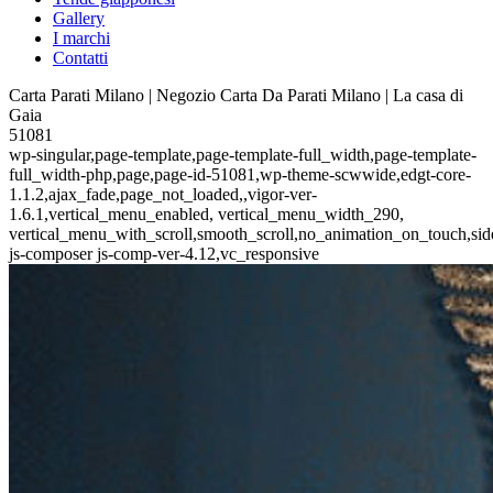
Gallery
I marchi
Contatti
Carta Parati Milano | Negozio Carta Da Parati Milano | La casa di
Gaia
51081
wp-singular,page-template,page-template-full_width,page-template-
full_width-php,page,page-id-51081,wp-theme-scwwide,edgt-core-
1.1.2,ajax_fade,page_not_loaded,,vigor-ver-
1.6.1,vertical_menu_enabled, vertical_menu_width_290,
vertical_menu_with_scroll,smooth_scroll,no_animation_on_touch,si
js-composer js-comp-ver-4.12,vc_responsive