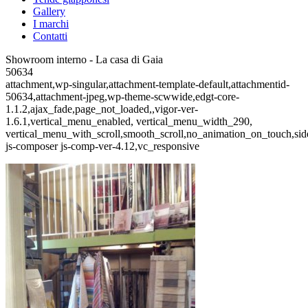
Gallery
I marchi
Contatti
Showroom interno - La casa di Gaia
50634
attachment,wp-singular,attachment-template-default,attachmentid-
50634,attachment-jpeg,wp-theme-scwwide,edgt-core-
1.1.2,ajax_fade,page_not_loaded,,vigor-ver-
1.6.1,vertical_menu_enabled, vertical_menu_width_290,
vertical_menu_with_scroll,smooth_scroll,no_animation_on_touch,si
js-composer js-comp-ver-4.12,vc_responsive