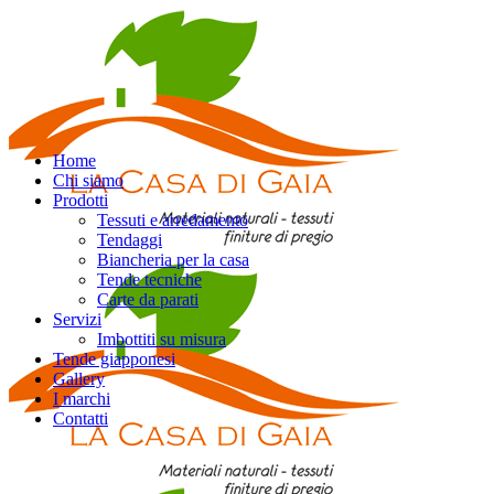
Home
Chi siamo
Prodotti
Tessuti e arredamento
Tendaggi
Biancheria per la casa
Tende tecniche
Carte da parati
Servizi
Imbottiti su misura
Tende giapponesi
Gallery
I marchi
Contatti