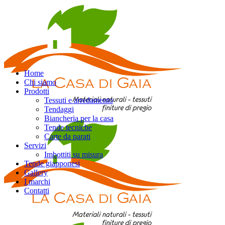
Home
Chi siamo
Prodotti
Tessuti e arredamento
Tendaggi
Biancheria per la casa
Tende tecniche
Carte da parati
Servizi
Imbottiti su misura
Tende giapponesi
Gallery
I marchi
Contatti