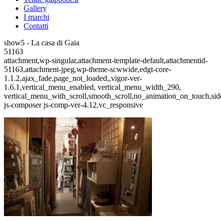
Gallery
I marchi
Contatti
show5 - La casa di Gaia
51163
attachment,wp-singular,attachment-template-default,attachmentid-
51163,attachment-jpeg,wp-theme-scwwide,edgt-core-
1.1.2,ajax_fade,page_not_loaded,,vigor-ver-
1.6.1,vertical_menu_enabled, vertical_menu_width_290,
vertical_menu_with_scroll,smooth_scroll,no_animation_on_touch,si
js-composer js-comp-ver-4.12,vc_responsive