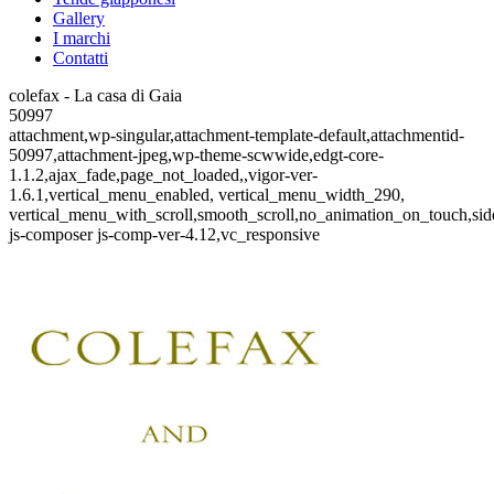
Gallery
I marchi
Contatti
colefax - La casa di Gaia
50997
attachment,wp-singular,attachment-template-default,attachmentid-
50997,attachment-jpeg,wp-theme-scwwide,edgt-core-
1.1.2,ajax_fade,page_not_loaded,,vigor-ver-
1.6.1,vertical_menu_enabled, vertical_menu_width_290,
vertical_menu_with_scroll,smooth_scroll,no_animation_on_touch,si
js-composer js-comp-ver-4.12,vc_responsive