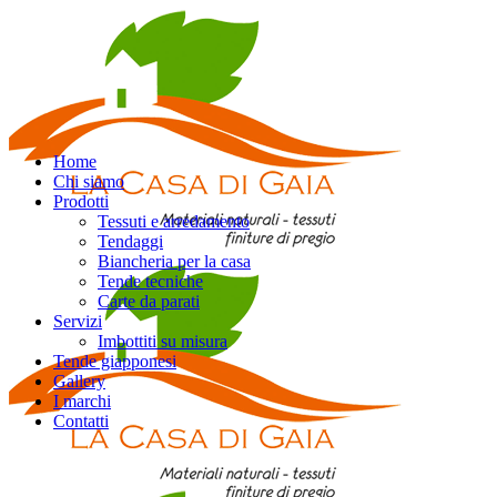
Home
Chi siamo
Prodotti
Tessuti e arredamento
Tendaggi
Biancheria per la casa
Tende tecniche
Carte da parati
Servizi
Imbottiti su misura
Tende giapponesi
Gallery
I marchi
Contatti