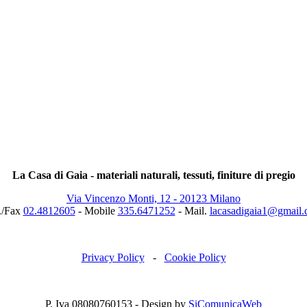
La Casa di Gaia - materiali naturali, tessuti, finiture di pregio
Via Vincenzo Monti, 12 - 20123 Milano
./Fax
02.4812605
- Mobile
335.6471252
- Mail.
lacasadigaia1@gmail
Privacy Policy
-
Cookie Policy
P. Iva 08080760153 - Design by
SiComunicaWeb