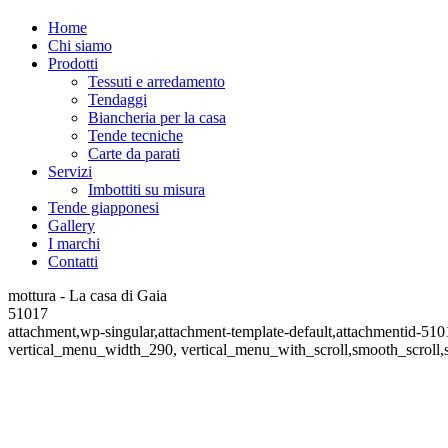
Home
Chi siamo
Prodotti
Tessuti e arredamento
Tendaggi
Biancheria per la casa
Tende tecniche
Carte da parati
Servizi
Imbottiti su misura
Tende giapponesi
Gallery
I marchi
Contatti
mottura - La casa di Gaia
51017
attachment,wp-singular,attachment-template-default,attachmentid-51
vertical_menu_width_290, vertical_menu_with_scroll,smooth_scroll