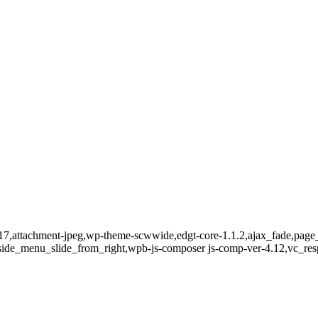
017,attachment-jpeg,wp-theme-scwwide,edgt-core-1.1.2,ajax_fade,page_
,side_menu_slide_from_right,wpb-js-composer js-comp-ver-4.12,vc_res