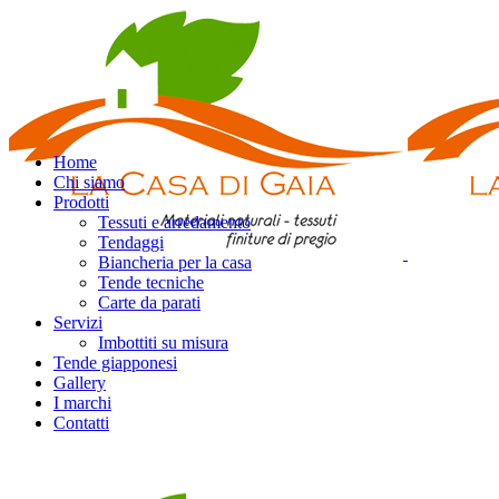
Home
Chi siamo
Prodotti
Tessuti e arredamento
Tendaggi
Biancheria per la casa
Tende tecniche
Carte da parati
Servizi
Imbottiti su misura
Tende giapponesi
Gallery
I marchi
Contatti