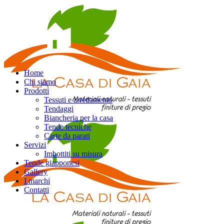
Home
Chi siamo
Prodotti
Tessuti e arredamento
Tendaggi
Biancheria per la casa
Tende tecniche
Carte da parati
Servizi
Imbottiti su misura
Tende giapponesi
Gallery
I marchi
Contatti