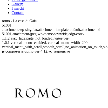
Gallery
I marchi
Contatti
romo - La casa di Gaia
51001
attachment,wp-singular,attachment-template-default,attachmentid-
51001,attachment-jpeg,wp-theme-scwwide,edgt-core-
1.1.2,ajax_fade,page_not_loaded,,vigor-ver-
1.6.1,vertical_menu_enabled, vertical_menu_width_290,
vertical_menu_with_scroll,smooth_scroll,no_animation_on_touch,si
js-composer js-comp-ver-4.12,vc_responsive