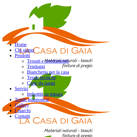
Home
Chi siamo
Prodotti
Tessuti e arredamento
Tendaggi
Biancheria per la casa
Tende tecniche
Carte da parati
Servizi
Imbottiti su misura
Tende giapponesi
Gallery
I marchi
Contatti