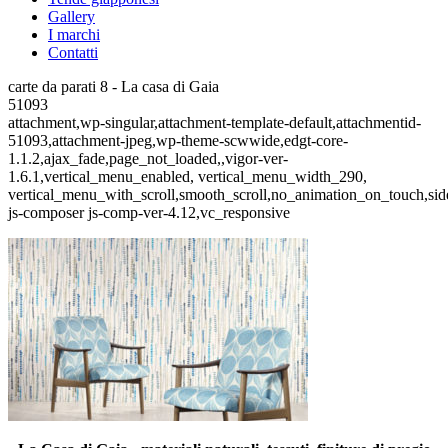
Gallery
I marchi
Contatti
carte da parati 8 - La casa di Gaia
51093
attachment,wp-singular,attachment-template-default,attachmentid-
51093,attachment-jpeg,wp-theme-scwwide,edgt-core-
1.1.2,ajax_fade,page_not_loaded,,vigor-ver-
1.6.1,vertical_menu_enabled, vertical_menu_width_290,
vertical_menu_with_scroll,smooth_scroll,no_animation_on_touch,si
js-composer js-comp-ver-4.12,vc_responsive