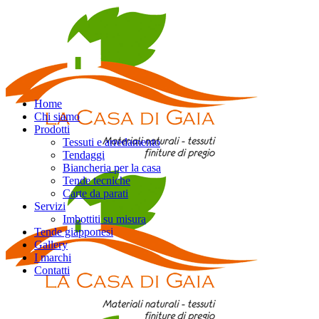
Home
Chi siamo
Prodotti
Tessuti e arredamento
Tendaggi
Biancheria per la casa
Tende tecniche
Carte da parati
Servizi
Imbottiti su misura
Tende giapponesi
Gallery
I marchi
Contatti