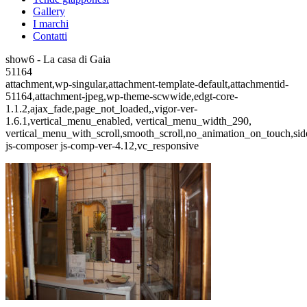
Gallery
I marchi
Contatti
show6 - La casa di Gaia
51164
attachment,wp-singular,attachment-template-default,attachmentid-
51164,attachment-jpeg,wp-theme-scwwide,edgt-core-
1.1.2,ajax_fade,page_not_loaded,,vigor-ver-
1.6.1,vertical_menu_enabled, vertical_menu_width_290,
vertical_menu_with_scroll,smooth_scroll,no_animation_on_touch,si
js-composer js-comp-ver-4.12,vc_responsive