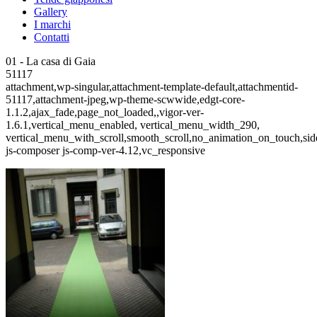
Gallery
I marchi
Contatti
01 - La casa di Gaia
51117
attachment,wp-singular,attachment-template-default,attachmentid-
51117,attachment-jpeg,wp-theme-scwwide,edgt-core-
1.1.2,ajax_fade,page_not_loaded,,vigor-ver-
1.6.1,vertical_menu_enabled, vertical_menu_width_290,
vertical_menu_with_scroll,smooth_scroll,no_animation_on_touch,si
js-composer js-comp-ver-4.12,vc_responsive