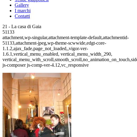
Gallery
I marchi
Contatti
21 - La casa di Gaia
51133
attachment,wp-singular,attachment-template-default,attachmentid-
51133,attachment-jpeg,wp-theme-scwwide,edgt-core-
1.1.2,ajax_fade,page_not_loaded,,vigor-ver-
1.6.1,vertical_menu_enabled, vertical_menu_width_290,
vertical_menu_with_scroll,smooth_scroll,no_animation_on_touch,si
js-composer js-comp-ver-4.12,vc_responsive