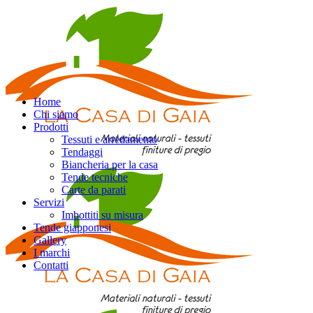
Home
Chi siamo
Prodotti
Tessuti e arredamento
Tendaggi
Biancheria per la casa
Tende tecniche
Carte da parati
Servizi
Imbottiti su misura
Tende giapponesi
Gallery
I marchi
Contatti