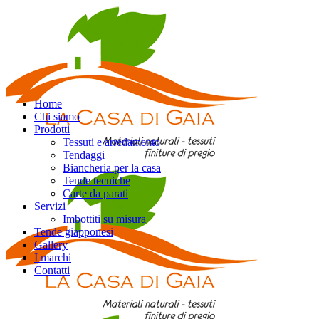
Home
Chi siamo
Prodotti
Tessuti e arredamento
Tendaggi
Biancheria per la casa
Tende tecniche
Carte da parati
Servizi
Imbottiti su misura
Tende giapponesi
Gallery
I marchi
Contatti