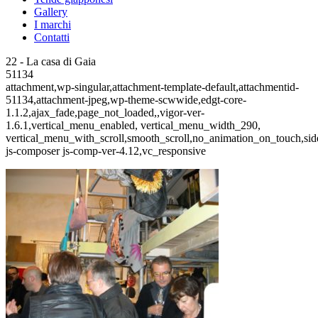
Gallery
I marchi
Contatti
22 - La casa di Gaia
51134
attachment,wp-singular,attachment-template-default,attachmentid-
51134,attachment-jpeg,wp-theme-scwwide,edgt-core-
1.1.2,ajax_fade,page_not_loaded,,vigor-ver-
1.6.1,vertical_menu_enabled, vertical_menu_width_290,
vertical_menu_with_scroll,smooth_scroll,no_animation_on_touch,si
js-composer js-comp-ver-4.12,vc_responsive