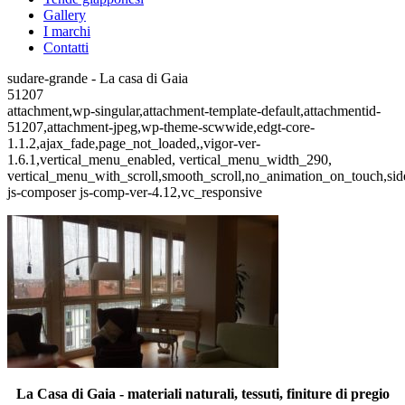
Gallery
I marchi
Contatti
sudare-grande - La casa di Gaia
51207
attachment,wp-singular,attachment-template-default,attachmentid-
51207,attachment-jpeg,wp-theme-scwwide,edgt-core-
1.1.2,ajax_fade,page_not_loaded,,vigor-ver-
1.6.1,vertical_menu_enabled, vertical_menu_width_290,
vertical_menu_with_scroll,smooth_scroll,no_animation_on_touch,si
js-composer js-comp-ver-4.12,vc_responsive
La Casa di Gaia - materiali naturali, tessuti, finiture di pregio