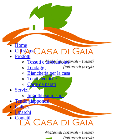
Home
Chi siamo
Prodotti
Tessuti e arredamento
Tendaggi
Biancheria per la casa
Tende tecniche
Carte da parati
Servizi
Imbottiti su misura
Tende giapponesi
Gallery
I marchi
Contatti